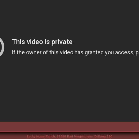
Lucky Horse Ranch, 97980 Bad Mergentheim ,Drillberg 120