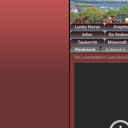
Lucky Horse Ranch-Pferdehof Bad
Mergentheim
Lucky Horse
Angebo
Ranch
Infos
So finden
Tauberritt
Minecraft
uns
Pferdemarkt
Zu Besuch in
Pferdemarkt Bad Mergentheim , Pf
Bad
Marbach
Teil 1 vom Reiterhof Lucky Horse R
Mergentheim